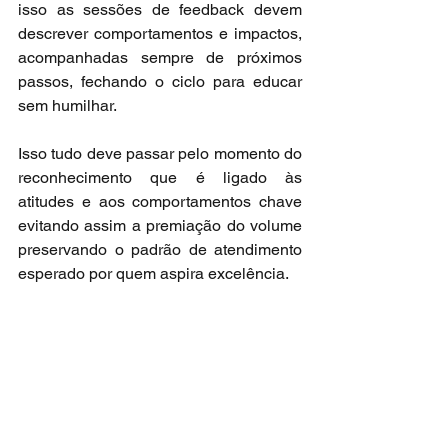
isso as sessões de feedback devem 
descrever comportamentos e impactos, 
acompanhadas sempre de próximos 
passos, fechando o ciclo para educar 
sem humilhar.
Isso tudo deve passar pelo momento do 
reconhecimento que é ligado às 
atitudes e aos comportamentos chave 
evitando assim a premiação do volume 
preservando o padrão de atendimento 
esperado por quem aspira excelência.
No fim, a aprendizagem precisa ser 
visível, substituindo a avaliação de 
agrado imediato por indicadores de 
desempenho no trabalho. Exemplos 
úteis ao contexto de concessionárias 
premium incluem aplicação consistente 