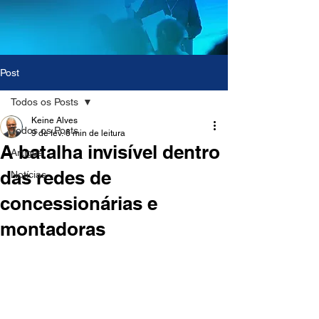
Post
Todos os Posts
Keine Alves
Todos os Posts
9 de fev.
6 min de leitura
A batalha invisível dentro
Artigos
das redes de
Notícias
concessionárias e
montadoras