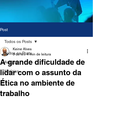
Post
Todos os Posts
Keine Alves
Todos os Posts
9 de fev.
4 min de leitura
A grande dificuldade de
Artigos
lidar com o assunto da
Notícias
Ética no ambiente de
trabalho