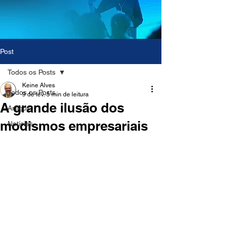
Post
Todos os Posts
Keine Alves
Todos os Posts
9 de fev.
5 min de leitura
A grande ilusão dos
Artigos
modismos empresariais
Notícias