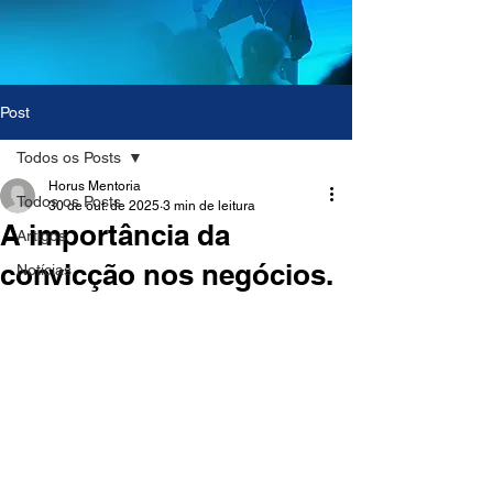
Post
Todos os Posts
Horus Mentoria
Todos os Posts
30 de out. de 2025
3 min de leitura
A importância da
Artigos
convicção nos negócios.
Notícias