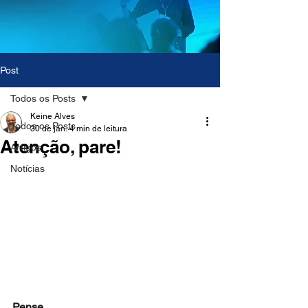
Post
Todos os Posts
Keine Alves
Todos os Posts
30 de jan.
4 min de leitura
Atenção, pare!
Artigos
Notícias
Pense...