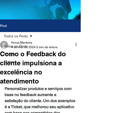
Post
Todos os Posts
Horus Mentoria
Todos os Posts
4 de mar. de 2024
3 min de leitura
Como o Feedback do
Artigos
cliente impulsiona a
Notícias
excelência no
atendimento
Personalizar produtos e serviços com 
base no feedback aumenta a 
satisfação do cliente. Um dos exemplos 
é a Ticket, que melhorou seu aplicativo 
com base nos comentários dos 