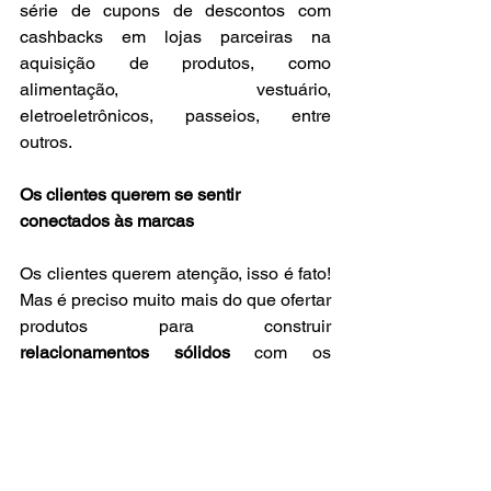
série de cupons de descontos com 
cashbacks em lojas parceiras na 
aquisição de produtos, como 
alimentação, vestuário, 
eletroeletrônicos, passeios, entre 
outros.
Os clientes querem se sentir 
conectados às marcas
Os clientes querem atenção, isso é fato! 
Mas é preciso muito mais do que ofertar 
produtos para construir 
relacionamentos sólidos
 com os 
clientes. A pesquisa da Khoros 
descobriu que 79% dos consumidores 
tiveram uma experiência valiosa ao 
participar de um bate-papo online com 
um representante de 
atendimento ao 