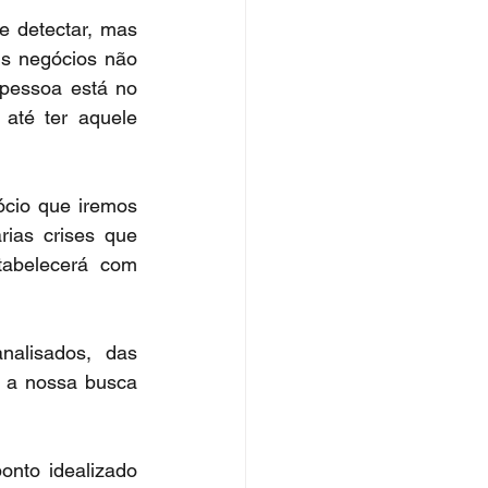
 detectar, mas 
s negócios não 
pessoa está no 
té ter aquele 
io que iremos 
ias crises que 
abelecerá com 
alisados, das 
 a nossa busca 
nto idealizado 