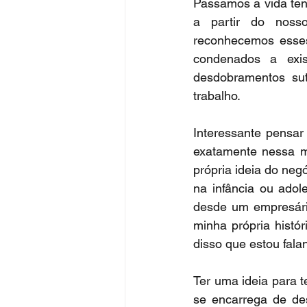
Passamos a vida ten
a partir do noss
reconhecemos esses
condenados a exis
desdobramentos su
trabalho.
Interessante pensar 
exatamente nessa m
própria ideia do ne
na infância ou adol
desde um empresári
minha própria histór
disso que estou fala
Ter uma ideia para 
se encarrega de de