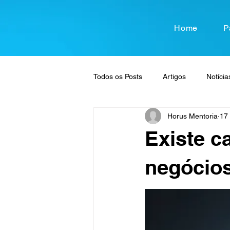
Home
P
Todos os Posts
Artigos
Notícia
Horus Mentoria
17 
Existe c
negócio