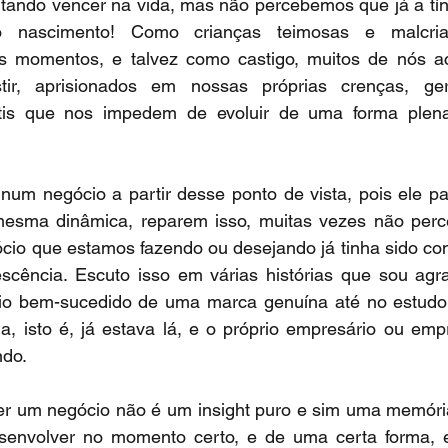
tando vencer na vida, mas não percebemos que já a tín
o nascimento! Como crianças teimosas e malcria
 momentos, e talvez como castigo, muitos de nós ac
tir, aprisionados em nossas próprias crenças, ge
tis que nos impedem de evoluir de uma forma plena
num negócio a partir desse ponto de vista, pois ele pa
esma dinâmica, reparem isso, muitas vezes não perc
gócio que estamos fazendo ou desejando já tinha sido c
escência. Escuto isso em várias histórias que sou agra
o bem-sucedido de uma marca genuína até no estudo 
ia, isto é, já estava lá, e o próprio empresário ou em
ndo.
ter um negócio não é um insight puro e sim uma memória
senvolver no momento certo, e de uma certa forma, e