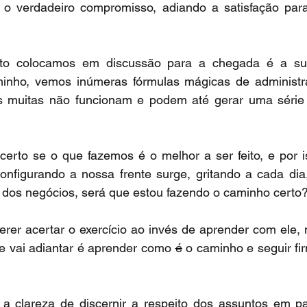
o verdadeiro compromisso, adiando a satisfação para 
to colocamos em discussão para a chegada é a sut
nho, vemos inúmeras fórmulas mágicas de administra
as muitas não funcionam e podem até gerar uma série
rto se o que fazemos é o melhor a ser feito, e por i
nfigurando a nossa frente surge, gritando a cada dia
e dos negócios, será que estou fazendo o caminho certo
erer acertar o exercício ao invés de aprender com ele, n
ue vai adiantar é aprender como 
é
 o caminho e seguir fir
 a clareza de discernir a respeito dos assuntos em p