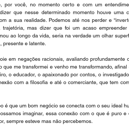
ê, por você, no momento certo e com um entendimen
r dizer que nesse determinado momento houve uma c
om a sua realidade. Podemos até nos perder e “inverte
trajetória, mas dizer que foi um acaso empreender s
rmou ao longo da vida, seria na verdade um olhar superfic
, presente e latente.
ie em negações racionais, avaliando profundamente o
o que me transformei e venho me transformando, afinal 
ro, o educador, o apaixonado por contos, o investigado
exão com a filosofia e até o comerciante, que tem como
bo é que um bom negócio se conecta com o seu ideal hu
possamos imaginar, essa conexão com o que é puro e div
or, sempre esteve mas não percebemos.