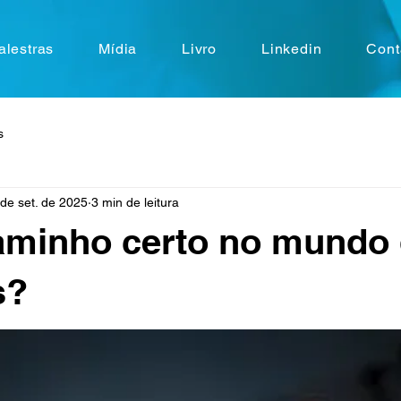
alestras
Mídia
Livro
Linkedin
Cont
s
de set. de 2025
3 min de leitura
aminho certo no mundo
s?