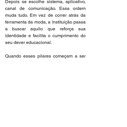
Depois se escolhe sistema, aplicativo, 
canal de comunicação. Essa ordem 
muda tudo. Em vez de correr atrás da 
ferramenta da moda, a instituição passa 
a buscar aquilo que reforça sua 
identidade e facilita o cumprimento do 
seu dever educacional.
Quando esses pilares começam a ser 
trabalhados, algo importante acontece. 
A conversa interna deixa de girar 
apenas em torno do problema imediato 
e começa a tocar na raiz das questões. 
A equipe passa a entender por que 
determinados indicadores são 
cobrados. Os processos deixam de ser 
vistos como imposição e se tornam 
proteção. Os pais começam a perceber 
que não são clientes que compram um 