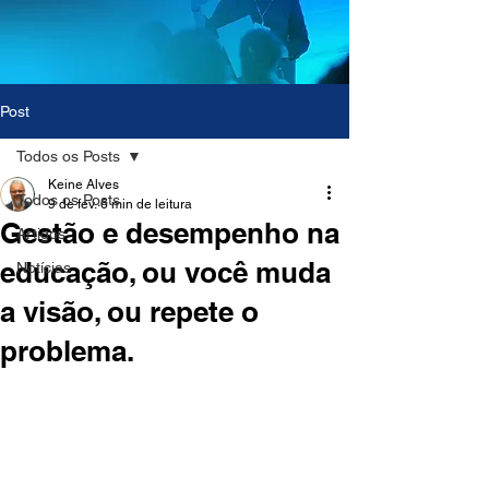
Post
Todos os Posts
Keine Alves
Todos os Posts
9 de fev.
6 min de leitura
Gestão e desempenho na
Artigos
educação, ou você muda
Notícias
a visão, ou repete o
problema.