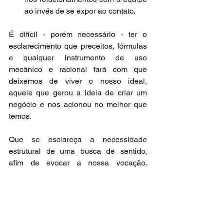
ao invés de se expor ao contato.
É difícil - porém necessário - ter o 
esclarecimento que preceitos, fórmulas 
e qualquer instrumento de uso 
mecânico e racional fará com que 
deixemos de viver o nosso ideal, 
aquele que gerou a ideia de criar um 
negócio e nos acionou no melhor que 
temos.
Que se esclareça a necessidade 
estrutural de uma busca de sentido, 
afim de evocar a nossa vocação, 
atuando diretamente no processo de 
evolução com uma convocação para 
um propósito que seja capaz de levar a 
vida e os negócios a um patamar mais 