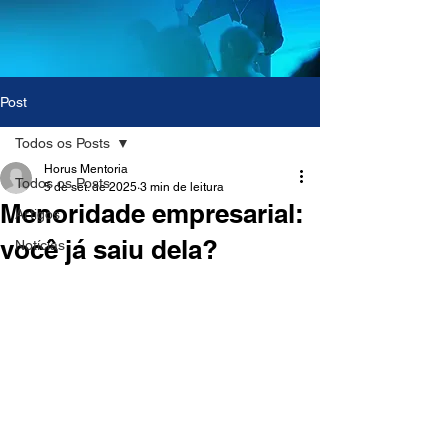
Post
Todos os Posts
Horus Mentoria
Todos os Posts
5 de set. de 2025
3 min de leitura
Menoridade empresarial:
Artigos
você já saiu dela?
Notícias