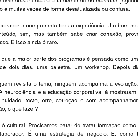
ducadores diante da alta demanda do mercado, jogand
o e muitas vezes de forma desatualizada ou confusa.
aborador e compromete toda a experiência. Um bom edu
teúdo, sim, mas também sabe criar conexão, provoc
o. E isso ainda é raro.
 é que a maior parte dos programas é pensada como um e
de dois dias, uma palestra, um workshop. Depois di
guém revisita o tema, ninguém acompanha a evolução.
 A neurociência e a educação corporativa já mostraram
inuidade, teste, erro, correção e sem acompanhament
ão, o que fazer?
é cultural. Precisamos parar de tratar formação como 
aborador. É uma estratégia de negócio. E, como tal