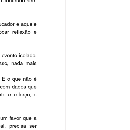
o conteúdo sem 
cador é aquele 
ar reflexão e 
vento isolado, 
sso, nada mais 
 E o que não é 
 com dados que 
o e reforço, o 
um favor que a 
, precisa ser 