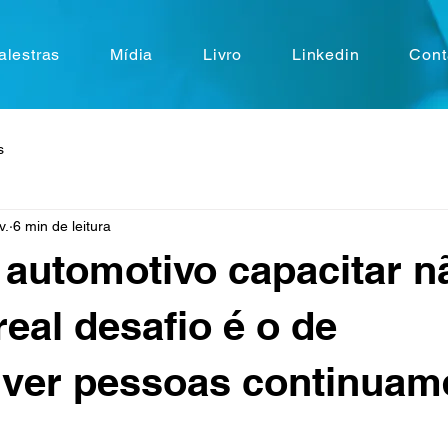
alestras
Mídia
Livro
Linkedin
Cont
s
v.
6 min de leitura
 automotivo capacitar n
real desafio é o de
ver pessoas continuam