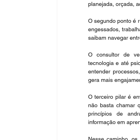
planejada, orçada, 
O segundo ponto é r
engessados, trabalha
saibam navegar entre
O consultor de ve
tecnologia e até psi
entender processos,
gera mais engajament
O terceiro pilar é e
não basta chamar qu
princípios de andr
informação em apren
Nesse caminho, os s