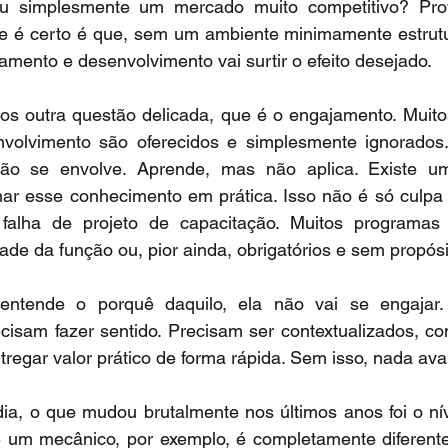
ou simplesmente um mercado muito competitivo? Pro
e é certo é que, sem um ambiente minimamente estrutura
amento e desenvolvimento vai surtir o efeito desejado.
s outra questão delicada, que é o engajamento. Muito
volvimento são oferecidos e simplesmente ignorados.
não se envolve. Aprende, mas não aplica. Existe um
mar esse conhecimento em prática. Isso não é só culpa 
alha de projeto de capacitação. Muitos programas s
ade da função ou, pior ainda, obrigatórios e sem propósi
ntende o porquê daquilo, ela não vai se engajar. 
cisam fazer sentido. Precisam ser contextualizados, co
tregar valor prático de forma rápida. Sem isso, nada av
ia, o que mudou brutalmente nos últimos anos foi o nív
e um mecânico, por exemplo, é completamente diferente