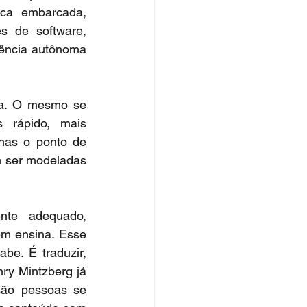
ica embarcada, 
s de software, 
tência autônoma 
ga. O mesmo se 
 rápido, mais 
nas o ponto de 
m ser modeladas 
te adequado, 
m ensina. Esse 
e. É traduzir, 
nry Mintzberg já 
são pessoas se 