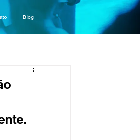
ato
Blog
ão
ente.