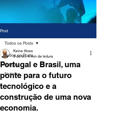
Post
Todos os Posts
Keine Alves
Todos os Posts
9 de fev.
4 min de leitura
Portugal e Brasil, uma
Artigos
ponte para o futuro
Notícias
tecnológico e a
construção de uma nova
economia.