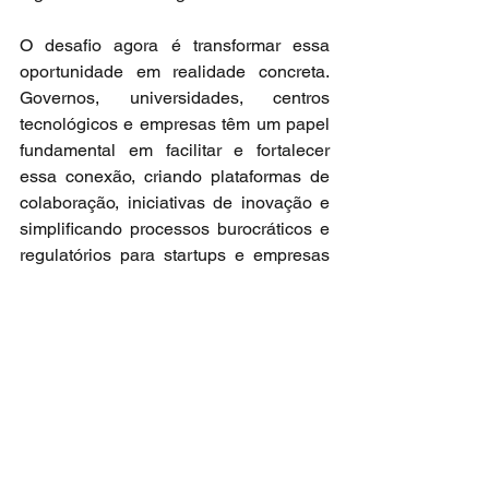
O desafio agora é transformar essa 
oportunidade em realidade concreta. 
Governos, universidades, centros 
tecnológicos e empresas têm um papel 
fundamental em facilitar e fortalecer 
essa conexão, criando plataformas de 
colaboração, iniciativas de inovação e 
simplificando processos burocráticos e 
regulatórios para startups e empresas 
que desejam explorar esses novos 
caminhos.
Brasil e Portugal possuem, juntos, 
todos os ingredientes necessários para 
liderar uma nova era tecnológica e 
econômica na Europa e na América 
Latina. A inovação tecnológica 