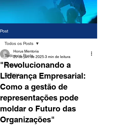
Post
Todos os Posts
Horus Mentoria
Todos os Posts
29 de jan. de 2025
3 min de leitura
"Revolucionando a
Artigos
Liderança Empresarial:
Notícias
Como a gestão de
representações pode
moldar o Futuro das
Organizações"