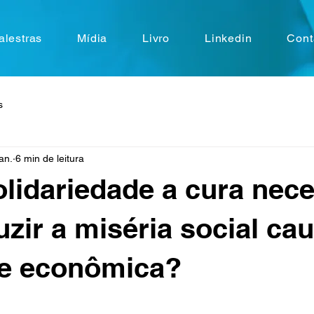
alestras
Mídia
Livro
Linkedin
Cont
s
an.
6 min de leitura
olidariedade a cura nec
uzir a miséria social ca
se econômica?