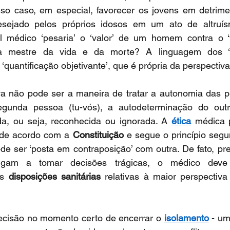
sso caso, em especial, favorecer os jovens em detrim
esejado pelos próprios idosos em um ato de altruís
 médico ‘pesaria’ o ‘valor’ de um homem contra o ‘va
 a mestre da vida e da morte? A linguagem dos ‘
 ‘quantificação objetivante’, que é própria da perspectiv
a não pode ser a maneira de tratar a autonomia das p
gunda pessoa (tu-vós), a autodeterminação do outr
a, ou seja, reconhecida ou ignorada. A 
ética
 médica p
á de acordo com a 
Constituição
 e segue o princípio seg
e ser ‘posta em contraposição’ com outra. De fato, pre
igam a tomar decisões trágicas, o médico deve 
s 
disposições sanitárias
 relativas à maior perspectiva
ecisão no momento certo de encerrar o 
isolamento
 - u