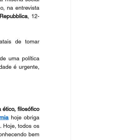
o, na entrevista 
Repubblica
, 12-
atais de tomar 
de uma política 
ade é urgente, 
tico, filosófico 
mia
 hoje obriga 
 Hoje, todos os 
onhecendo bem 