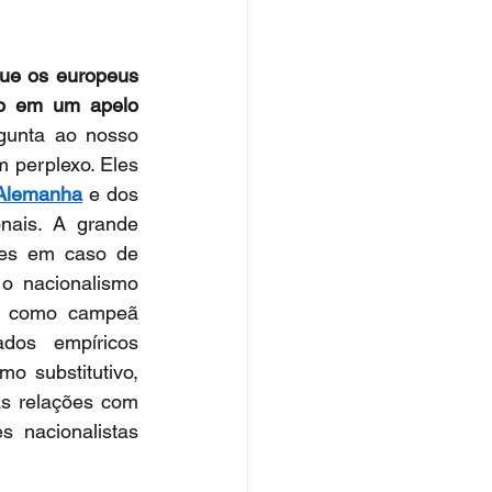
ue os europeus 
o em um apelo 
unta ao nosso 
perplexo. Eles 
Alemanha
 e dos 
nais. A grande 
res em caso de 
o nacionalismo 
s como campeã 
os empíricos 
 substitutivo, 
s relações com 
s nacionalistas 