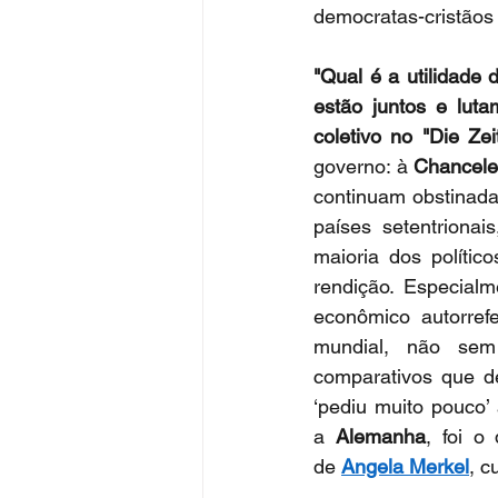
democratas-cristãos
"Qual é a utilidade
estão juntos e lut
coletivo no "Die Zei
governo: à 
Chancele
continuam obstinada
países setentrionai
maioria dos políti
rendição. Especialm
econômico autorref
mundial, não sem 
comparativos que d
‘pediu muito pouco’
a 
Alemanha
, foi o
de 
Angela Merkel
, c