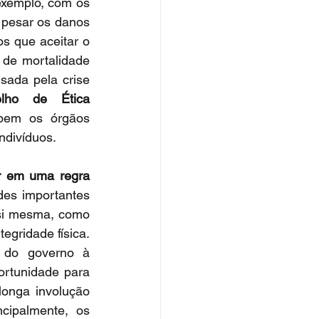
exemplo, com os 
 pesar os danos 
s que aceitar o 
 de mortalidade 
sada pela crise 
lho de Ética 
bem os órgãos 
ndivíduos.
r em uma regra 
es importantes 
si mesma, como 
egridade física. 
 do governo à 
rtunidade para 
onga involução 
ncipalmente, os 