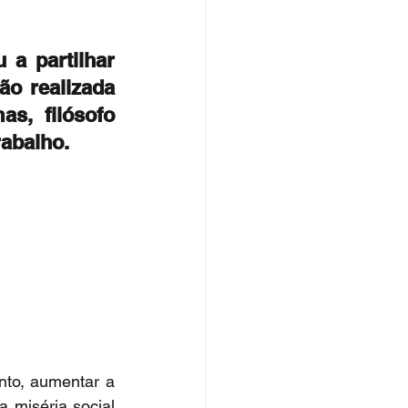
a partilhar 
o realizada 
, filósofo 
abalho.
nto, aumentar a 
 miséria social 