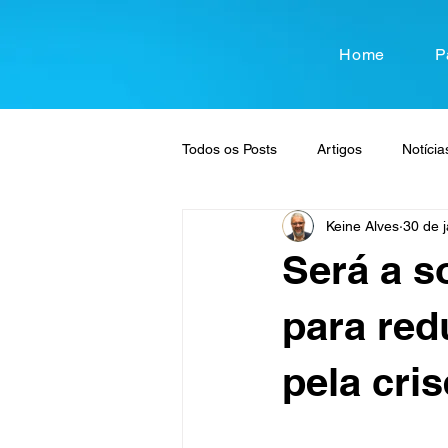
Home
P
Todos os Posts
Artigos
Notícia
Keine Alves
30 de j
Será a s
para red
pela cri