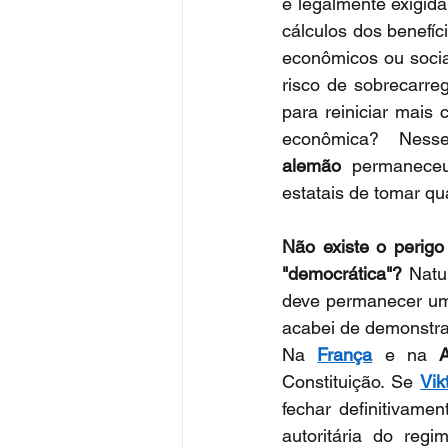
e legalmente exigida
cálculos dos benefíci
econômicos ou sociai
risco de sobrecarre
para reiniciar mais 
econômica? Ness
alemão
 permaneceu
estatais de tomar qu
Não existe o perig
"democrática"? 
Natu
deve permanecer um
acabei de demonstrar,
Na 
França
 e na 
Constituição. Se 
Vik
fechar definitivame
autoritária do regi