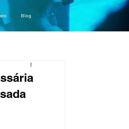
ato
Blog
essária
usada