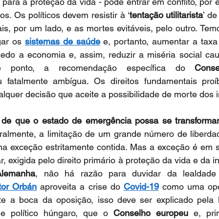
 para a proteção da vida - pode entrar em conflito, por 
os. Os políticos devem resistir à ‘
tentação utilitarista
’ de
s, por um lado, e as mortes evitáveis, pelo outro. Temo
gar os 
sistemas de saúde
 e, portanto, aumentar a taxa
cedo a economia e, assim, reduzir a miséria social cau
e ponto, a recomendação específica do 
Conse
 fatalmente ambígua. Os direitos fundamentais proí
alquer decisão que aceite a possibilidade de morte dos i
o de que o estado de emergência possa se transforma
ralmente, a limitação de um grande número de liberdad
a exceção estritamente contida. Mas a exceção é em 
 exigida pelo direito primário à proteção da vida e da int
Alemanha
, não há razão para duvidar da lealdade
tor Orbán
 aproveita a crise do 
Covid-19
 como uma opo
nte a boca da oposição, isso deve ser explicado pela l
me político húngaro, que o 
Conselho europeu
 e, pri