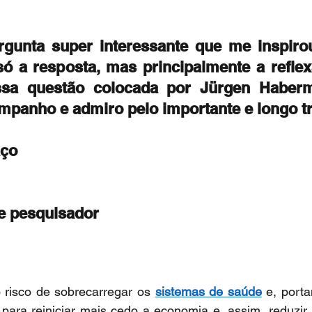
unta super interessante que me inspirou 
 a resposta, mas principalmente a reflexã
sa questão colocada por Jürgen Habermas
panho e admiro pelo importante e longo tr
aço
e pesquisador
 risco de sobrecarregar os 
sistemas de saúde
 e, porta
para reiniciar mais cedo a economia e, assim, reduzir a