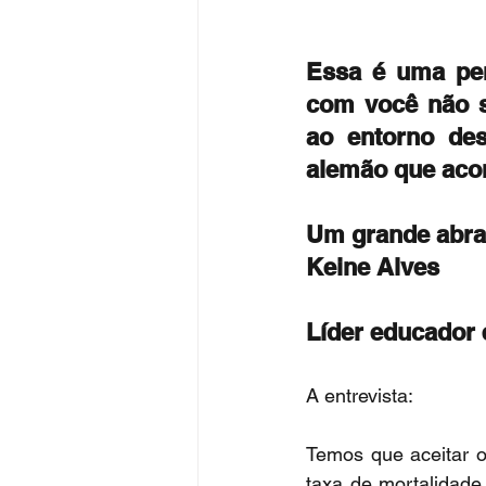
Essa é uma perg
com você não só
ao entorno des
alemão que acom
Um grande abr
Keine Alves
Líder educador 
A entrevista:
Temos que aceitar o
taxa de mortalidade 