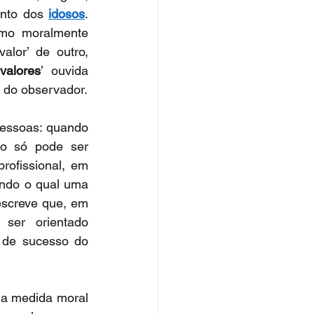
ento dos 
idosos
. 
mo moralmente 
lor’ de outro, 
valores
’ ouvida 
a do observador.
essoas: quando 
o só pode ser 
rofissional, em 
undo o qual uma 
screve que, em 
ser orientado 
 de sucesso do 
ma medida moral 