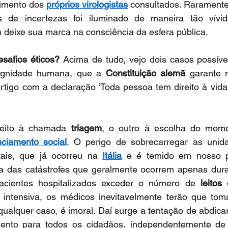
imento dos 
próprios virologistas
 consultados. Raramente,
de incertezas foi iluminado de maneira tão vívida
 deixe sua marca na consciência da esfera pública.
safios éticos? 
Acima de tudo, vejo dois casos possíve
dignidade humana, que a 
Constituição alemã
 garante 
tigo com a declaração ‘Toda pessoa tem direito à vida 
peito à chamada 
triagem
, o outro à escolha do mome
nciamento social
. O perigo de sobrecarregar as unida
tais, que já ocorreu na 
Itália
 e é temido em nosso pa
a das catástrofes que geralmente ocorrem apenas duran
cientes hospitalizados exceder o número de 
leitos
 
 intensiva, os médicos inevitavelmente terão que tom
qualquer caso, é imoral. Daí surge a tentação de abdicar 
ento para todos os cidadãos, independentemente de s