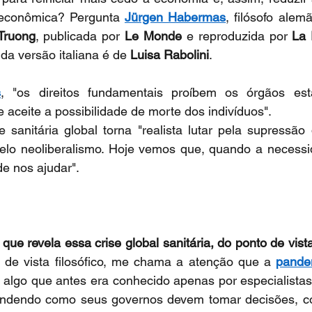
 econômica? Pergunta 
Jürgen Habermas
, filósofo alemã
Truong
, publicada por 
Le Monde
 e reproduzida por 
La 
da versão italiana é de 
Luisa Rabolini
.
s
, "os direitos fundamentais proíbem os órgãos est
 aceite a possibilidade de morte dos indivíduos".
 sanitária global torna "realista lutar pela supressão 
lo neoliberalismo. Hoje vemos que, quando a necessid
e nos ajudar".
 que revela essa crise global sanitária, do ponto de vista é
 de vista filosófico, me chama a atenção que a 
pande
re algo que antes era conhecido apenas por especialistas.
endendo como seus governos devem tomar decisões, c