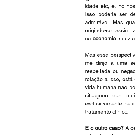
idade etc, e, no no
Isso poderia ser d
admirável. Mas qual
erigindo-se assim
na 
economia
 induz à
Mas essa perspectiv
me dirijo a uma se
respeitada ou negad
relação a isso, est
vida humana não pod
situações que obr
exclusivamente pela
tratamento clínico.
E o outro caso? 
A d