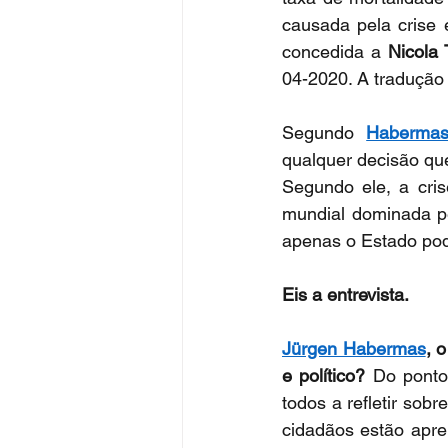
causada pela crise
concedida a 
Nicola 
04-2020. A tradução 
Segundo 
Haberma
qualquer decisão que
Segundo ele, a crise
mundial dominada pe
apenas o Estado pod
Eis a entrevista.
Jürgen Habermas
, o
e político? 
Do ponto
todos a refletir sob
cidadãos estão apr