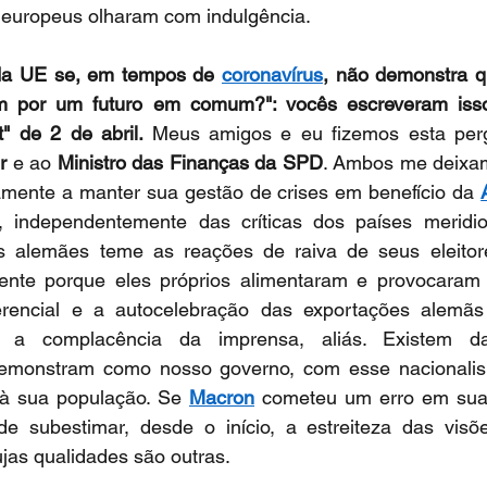
 europeus olharam com indulgência.
 da UE se, em tempos de 
coronavírus
, não demonstra q
am por um futuro em comum?": vocês escreveram iss
t" de 2 de abril. 
Meus amigos e eu fizemos esta perg
r
 e ao 
Ministro das Finanças da SPD
. Ambos me deixam 
mente a manter sua gestão de crises em benefício da 
s, independentemente das críticas dos países meridio
cos alemães teme as reações de raiva de seus eleito
ente porque eles próprios alimentaram e provocaram 
erencial e a autocelebração das exportações alemã
a complacência da imprensa, aliás. Existem dad
emonstram como nosso governo, com esse nacionalismo
 à sua população. Se 
Macron
 cometeu um erro em sua
 de subestimar, desde o início, a estreiteza das visõe
ujas qualidades são outras.