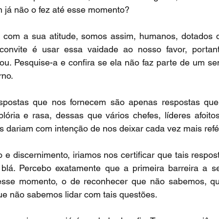
m já não o fez até esse momento?
e com a sua atitude, somos assim, humanos, dotados 
nvite é usar essa vaidade ao nosso favor, portant
lou. Pesquise-a e confira se ela não faz parte de um s
rno.
spostas que nos fornecem são apenas respostas que
lória e rasa, dessas que vários chefes, líderes afoito
os dariam com intenção de nos deixar cada vez mais refé
e discernimento, iriamos nos certificar que tais respo
blá. Percebo exatamente que a primeira barreira a s
esse momento, o de reconhecer que não sabemos, qu
ue não sabemos lidar com tais questões.