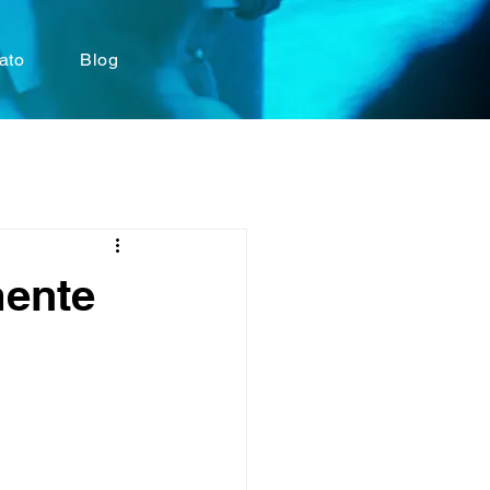
ato
Blog
mente