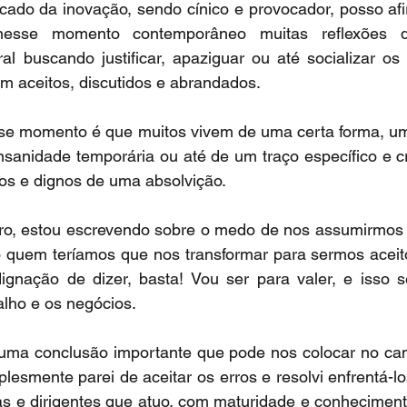
incado da inovação, sendo cínico e provocador, posso af
nesse momento contemporâneo muitas reflexões q
al buscando justificar, apaziguar ou até socializar os
m aceitos, discutidos e abrandados.
e momento é que muitos vivem de uma certa forma, um 
sanidade temporária ou até de um traço específico e cr
os e dignos de uma absolvição.
aro, estou escrevendo sobre o medo de nos assumirmos
 quem teríamos que nos transformar para sermos aceitos
dignação de dizer, basta! Vou ser para valer, e isso s
alho e os negócios.
uma conclusão importante que pode nos colocar no cam
mplesmente parei de aceitar os erros e resolvi enfrentá-
s e dirigentes que atuo, com maturidade e conhecimento