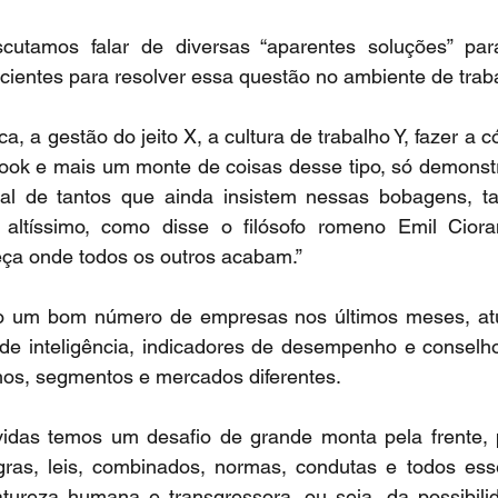
utamos falar de diversas “aparentes soluções” para
cientes para resolver essa questão no ambiente de trab
ca, a gestão do jeito X, a cultura de trabalho Y, fazer a có
ok e mais um monte de coisas desse tipo, só demonstr
al de tantos que ainda insistem nessas bobagens, ta
 altíssimo, como disse o filósofo romeno Emil Cior
ça onde todos os outros acabam.”
 um bom número de empresas nos últimos meses, atu
de inteligência, indicadores de desempenho e conselhos
os, segmentos e mercados diferentes.
das temos um desafio de grande monta pela frente, 
egras, leis, combinados, normas, condutas e todos es
ureza humana e transgressora, ou seja, da possibilida