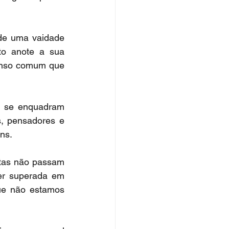
de uma vaidade 
o anote a sua 
enso comum que 
 se enquadram 
s, pensadores e 
ns.
stas não passam 
er superada em 
e não estamos 