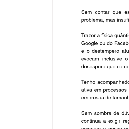
Sem contar que esc
problema, mas insufi
Trazer a física quânti
Google ou do Facebo
e o destempero atu
evocam inclusive o
desespero que come
Tenho acompanhado
ativa em processos 
empresas de tamanh
Sem sombra de dúvi
continua a exigir r
acionam a nossa nat