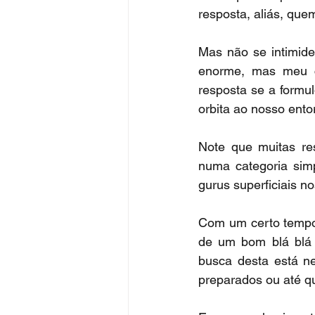
resposta, aliás, que
Mas não se intimid
enorme, mas meu co
resposta se a formu
orbita ao nosso ento
Note que muitas re
numa categoria simp
gurus superficiais n
Com um certo tempo 
de um bom blá blá 
busca desta está n
preparados ou até q