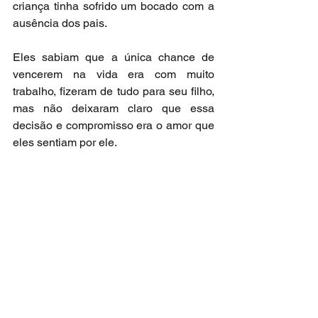
criança tinha sofrido um bocado com a 
ausência dos pais.
Eles sabiam que a única chance de 
vencerem na vida era com muito 
trabalho, fizeram de tudo para seu filho, 
mas não deixaram claro que essa 
decisão e compromisso era o amor que 
eles sentiam por ele.
Infelizmente isso não foi compreendido 
como deveria por aquela criança e a 
origem humilde tinha acabado por 
proporcionar um outro patamar de 
sentimentos e nesse começo de 
trajetória o segredo inicial havia sido 
mantido, a raiva e o desprezo que 
sentia jamais se revelou.