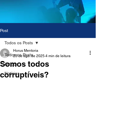
Post
Todos os Posts
Horus Mentoria
Todos os Posts
23 de ago. de 2025
4 min de leitura
Somos todos
Artigos
corruptíveis?
Notícias