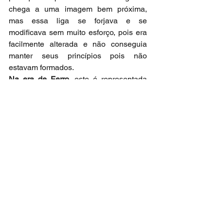
chega a uma imagem bem próxima, 
mas essa liga se forjava e se 
modificava sem muito esforço, pois era 
facilmente alterada e não conseguia 
manter seus princípios pois não 
estavam formados.   
Na era de Ferro, 
este é representada 
homem do trabalho, pois como esse 
minério, precisa ser muito trabalhado 
para se transformar em algo útil e 
importante e ao mesmo tempo 
demonstra toda a sua forte degradação, 
pois quando deixado em exposição a 
outros elementos da natureza ele 
enferruja e causa danos, ou seja, o mal 
sempre excede e obscurece em vida no 
seu pleno exercício.