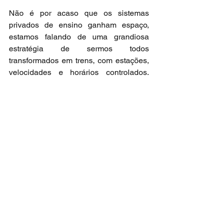
Não é por acaso que os sistemas 
privados de ensino ganham espaço, 
estamos falando de uma grandiosa 
estratégia de sermos todos 
transformados em trens, com estações, 
velocidades e horários controlados. 
Querem que os passageiros aceitem 
suas condições, normas e forma de 
educação e trabalho. Querem que 
aceitem as leis de fora que sujeitos 
distorcidos como objetos criaram.
Claro que sempre num deserto, tem um 
oásis ou u ponto verde fonte d’água e 
isso se representa no adendo da 
reportagem sobre a declaração da 
Cristina Assumpção, coordenadora do 
Colégio Bandeirantes.