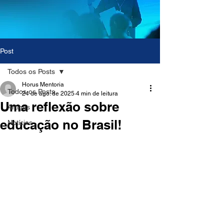
Post
Todos os Posts
Horus Mentoria
Todos os Posts
24 de ago. de 2025
4 min de leitura
Uma reflexão sobre
Artigos
educação no Brasil!
Notícias