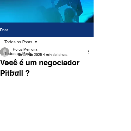
Post
Todos os Posts
Horus Mentoria
Todos os Posts
11 de set. de 2025
4 min de leitura
Você é um negociador
Artigos
Pitbull ?
Notícias