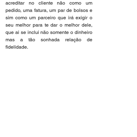
acreditar no cliente não como um 
pedido, uma fatura, um par de bolsos e 
sim como um parceiro que irá exigir o 
seu melhor para te dar o melhor dele, 
que ai se inclui não somente o dinheiro 
mas a tão sonhada relação de 
fidelidade.
Vejo a quantidade P´s que o marketing 
criou desde a sua existência e as 
diversas e confusas estratégias, muitas 
delas compostas pelo elemento da 
pressuposição, persuasão e 
condicionamento. Isso na realidade tem 
deixado os resultados muito distante 
das expectativas de todos os 
envolvidos.
Quanto mais nos aprofundamos nesse 