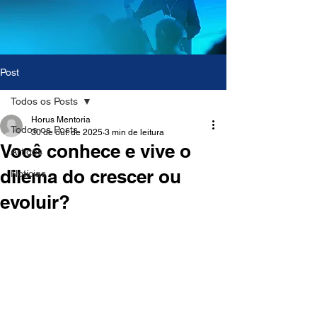
Post
Todos os Posts
Horus Mentoria
Todos os Posts
30 de out. de 2025
3 min de leitura
Você conhece e vive o
Artigos
dilema do crescer ou
Notícias
evoluir?