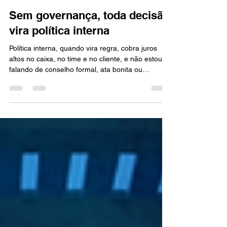
Keine Alves
9 de fev.
2 min de leitura
Sem governança, toda decisão
vira política interna
Política interna, quando vira regra, cobra juros
altos no caixa, no time e no cliente, e não estou
falando de conselho formal, ata bonita ou
organograma cheio. Estou falando do que
sustenta a decisão quando a pressão aumenta.
Quem decide o quê, com qual critério, com quais
dados, com qual responsabilidade, e com qual
compromisso de revisar a escolha quando a
realidade mudar. Quando isso não existe, a
empresa até funciona por um tempo, mas ela
funciona na base do improviso e d