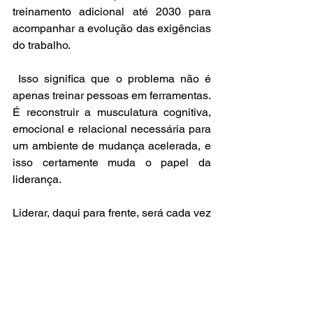
treinamento adicional até 2030 para 
acompanhar a evolução das exigências 
do trabalho.
 Isso significa que o problema não é 
apenas treinar pessoas em ferramentas. 
É reconstruir a musculatura cognitiva, 
emocional e relacional necessária para 
um ambiente de mudança acelerada, e 
isso certamente muda o papel da 
liderança.
Liderar, daqui para frente, será cada vez 
menos controlar execução e cada vez 
mais cultivar condições de 
aprendizagem nas equipes, foco, 
clareza, saúde mental, autorregulação e 
cooperação. A velha lógica de comando 