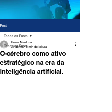
Post
Todos os Posts
Horus Mentoria
Todos os Posts
31 de mar.
6 min de leitura
O cérebro como ativo
Artigos
estratégico na era da
Notícias
inteligência artificial.