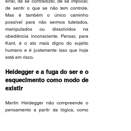
errar, de se contradizer, de se implicar, 
de sentir o que se não tem controle. 
Mas é também o único caminho 
possível para não sermos tutelados, 
manipulados ou dissolvidos na 
obediência inconsciente. Pensar, para 
Kant, é o ato mais digno do sujeito 
humano e é justamente isso que hoje 
está em risco.
Heidegger e a fuga do ser e o 
esquecimento como modo de 
existir
Martin Heidegger não compreende o 
pensamento a partir da lógica, como 
mera operação formal da razão, nem a 
partir da moral, como se fosse apenas 
um exercício normativo do dever. O 