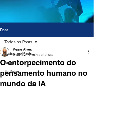
Post
Todos os Posts
Keine Alves
Todos os Posts
9 de fev.
17 min de leitura
O entorpecimento do
Artigos
pensamento humano no
Notícias
mundo da IA