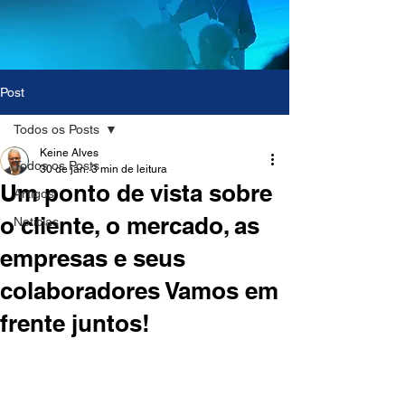
Post
Todos os Posts
Keine Alves
Todos os Posts
30 de jan.
3 min de leitura
Um ponto de vista sobre
Artigos
o cliente, o mercado, as
Notícias
empresas e seus
colaboradores Vamos em
frente juntos!