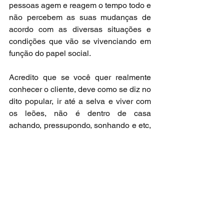
pessoas agem e reagem o tempo todo e 
não percebem as suas mudanças de 
acordo com as diversas situações e 
condições que vão se vivenciando em 
função do papel social.
Acredito que se você quer realmente 
conhecer o cliente, deve como se diz no 
dito popular, ir até a selva e viver com 
os leões, não é dentro de casa 
achando, pressupondo, sonhando e etc, 
que você vai ter uma informação clara e 
contributiva sobre o cliente, 
principalmente no momento em que ele 
está exercendo o seu papel de forma 
ampliada.
Entendo que não é possível 
compreender sem conhecer ou vice-